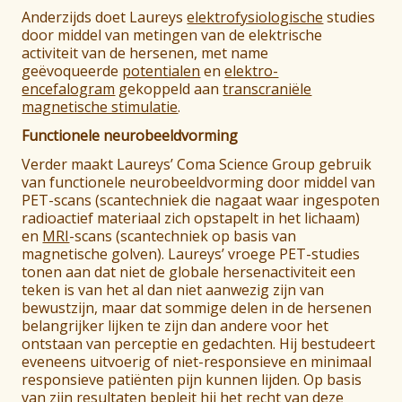
Anderzijds doet Laureys
elektrofysiologische
studies
door middel van metingen van de elektrische
activiteit van de hersenen, met name
geëvoqueerde
potentialen
en
elektro-
encefalogram
gekoppeld aan
transcraniële
magnetische stimulatie
.
Functionele neurobeeldvorming
Verder maakt Laureys’ Coma Science Group gebruik
van functionele neurobeeldvorming door middel van
PET-scans (scantechniek die nagaat waar ingespoten
radioactief materiaal zich opstapelt in het lichaam)
en
MRI
-scans (scantechniek op basis van
magnetische golven). Laureys’ vroege PET-studies
tonen aan dat niet de globale hersenactiviteit een
teken is van het al dan niet aanwezig zijn van
bewustzijn, maar dat sommige delen in de hersenen
belangrijker lijken te zijn dan andere voor het
ontstaan van perceptie en gedachten. Hij bestudeert
eveneens uitvoerig of niet-responsieve en minimaal
responsieve patiënten pijn kunnen lijden. Op basis
van zijn resultaten bepleit hij het recht van deze