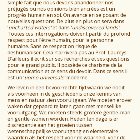
simple fait que nous devons abandonner nos
préjugés ou nos opinions bien ancrées est un
progrès humain en soi. On avance en se posant de
nouvelles questions. De plus en plus on sera dans
‘
uncharted waters’
et dans ‘
undiscovered lands’
.
Toutes ces interrogations doivent partir du profond
respect pour l’être humain, pour la personne
humaine. Sans ce respect on risque de
déshumaniser. Cela n’arrivera pas au Prof. Laureys.
D’ailleurs il écrit sur ses recherches et ses questions
pour le grand public. Il possède ce charisme de la
communication et ce sens du devoir. Dans ce sens il
est un ‘
uomo universale’
moderne.
We leven in een bevoorrechte tijd waarin we nooit
als voorheen in de geschiedenis onze kennis van
mens en natuur zien vooruitgaan. We moeten erover
waken dat gepaard te laten gaan met menselijke
vooruitgang. We moeten steeds grotere gentle-man
en gentle-women worden. Heden ten dage is er
discrepantie aan het groeien tussen
wetenschappelijke vooruitgang en elementaire
waarden als het respect voor de waarheid, voor de