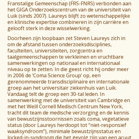
Franstalige Gemeenschap (FRS-FNRS) verbonden aan
het GIGA Onderzoekscentrum van de universiteit van
Luik (sinds 2007). Laureys blijft zo wetenschappelijke
en klinische expertise combineren in zijn carrière en
gelooft sterk in deze wisselwerking.
Doorheen zijn loopbaan zet Steven Laureys zich in
om de afstand tussen onderzoeksdisciplines,
faculteiten, universiteiten, zorgcentra en
taalgemeenschappen te verkleinen en vruchtbare
samenwerkingen op nationaal en internationaal
niveau op te zetten. In die geest richt hij onder meer
in 2006 de ‘Coma Science Group’ op, een
gerenommeerde transdisciplinaire en internationale
groep aan het universitair ziekenhuis van Luik.
Vandaag telt de groep een 30-tal leden. In
samenwerking met de universiteit van Cambridge en
met het Weill Cornell Medisch Centrum New York,
tracht dit team de medische verzorging en de kennis
van bewustzijnsstoornissen zoals coma, vegetatieve
status (door Laureys herdoopt tot “niet-responsief
waaksyndroom”), minimale bewustzijnsstatus en
locked-in-syndroom die het gevolg zijn van een acuut