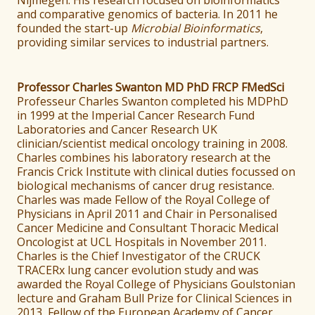
Nijmegen. His research focused on bioinformatics
and comparative genomics of bacteria. In 2011 he
founded the start-up
Microbial Bioinformatics
,
providing similar services to industrial partners.
Professor Charles Swanton MD PhD FRCP FMedSci
Professeur Charles Swanton completed his MDPhD
in 1999 at the Imperial Cancer Research Fund
Laboratories and Cancer Research UK
clinician/scientist medical oncology training in 2008.
Charles combines his laboratory research at the
Francis Crick Institute with clinical duties focussed on
biological mechanisms of cancer drug resistance.
Charles was made Fellow of the Royal College of
Physicians in April 2011 and Chair in Personalised
Cancer Medicine and Consultant Thoracic Medical
Oncologist at UCL Hospitals in November 2011.
Charles is the Chief Investigator of the CRUCK
TRACERx lung cancer evolution study and was
awarded the Royal College of Physicians Goulstonian
lecture and Graham Bull Prize for Clinical Sciences in
2013, Fellow of the European Academy of Cancer