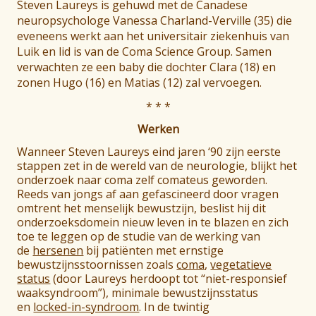
Steven Laureys is gehuwd met de Canadese
neuropsychologe Vanessa Charland-Verville (35) die
eveneens werkt aan het universitair ziekenhuis van
Luik en lid is van de Coma Science Group. Samen
verwachten ze een baby die dochter Clara (18) en
zonen Hugo (16) en Matias (12) zal vervoegen.
* * *
Werken
Wanneer Steven Laureys eind jaren ‘90 zijn eerste
stappen zet in de wereld van de neurologie, blijkt het
onderzoek naar coma zelf comateus geworden.
Reeds van jongs af aan gefascineerd door vragen
omtrent het menselijk bewustzijn, beslist hij dit
onderzoeksdomein nieuw leven in te blazen en zich
toe te leggen op de studie van de werking van
de
hersenen
bij patiënten met ernstige
bewustzijnsstoornissen zoals
coma
,
vegetatieve
status
(door Laureys herdoopt tot “niet-responsief
waaksyndroom”), minimale bewustzijnsstatus
en
locked-in-syndroom
. In de twintig