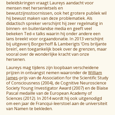
beleidskringen vraagt Laureys aandacht voor
mensen met hersenletsels en
bewustzijnsstoornissen, ook het grotere publiek wil
hij bewust maken van deze problematiek. Als
didactisch spreker verschijnt hij zeer regelmatig in
binnen- en buitenlandse media en geeft veel
bekeken Ted-x talks waarin hij onder andere een
lans breekt voor orgaandonatie. In 2013 verschijnt
bij uitgeverij Borgerhoff & Lamberigts ‘Ons briljante
brein’, een toegankelijk boek over de grenzen, maar
vooral over de wonderlijke kracht van onze
hersenen.
Laureys mag tijdens zijn loopbaan verscheidene
prijzen in ontvangst nemen waaronder de
William
James
-prijs van de Association for the Scientific Study
of Consciousness (2004), de Cognitive Neuroscience
Society Young Investigator Award (2007) en de Blaise
Pascal medaille van de European Academy of
Sciences (2012). In 2014 wordt hij ook uitgenodigd
om een jaar de Francqui-leerstoel aan de universiteit
van Namen te bekleden.