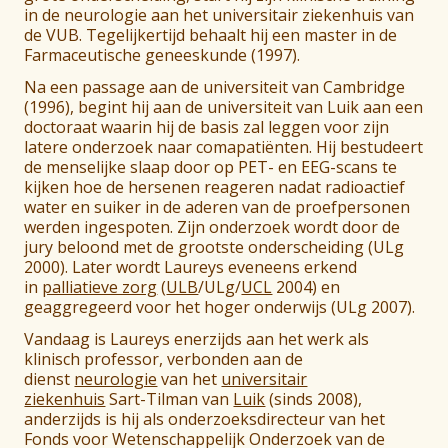
in de neurologie aan het universitair ziekenhuis van
de VUB. Tegelijkertijd behaalt hij een master in de
Farmaceutische geneeskunde (1997).
Na een passage aan de universiteit van Cambridge
(1996), begint hij aan de universiteit van Luik aan een
doctoraat waarin hij de basis zal leggen voor zijn
latere onderzoek naar comapatiënten. Hij bestudeert
de menselijke slaap door op PET- en EEG-scans te
kijken hoe de hersenen reageren nadat radioactief
water en suiker in de aderen van de proefpersonen
werden ingespoten. Zijn onderzoek wordt door de
jury beloond met de grootste onderscheiding (ULg
2000). Later wordt Laureys eveneens erkend
in
palliatieve zorg
(
ULB
/ULg/
UCL
2004) en
geaggregeerd voor het hoger onderwijs (ULg 2007).
Vandaag is Laureys enerzijds aan het werk als
klinisch professor, verbonden aan de
dienst
neurologie
van het
universitair
ziekenhuis
Sart-Tilman van
Luik
(sinds 2008),
anderzijds is hij als onderzoeksdirecteur van het
Fonds voor Wetenschappelijk Onderzoek van de