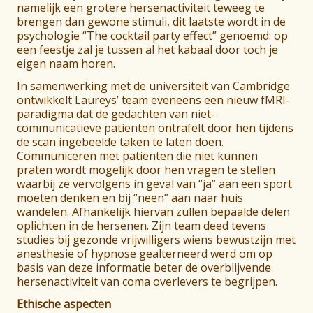
namelijk een grotere hersenactiviteit teweeg te
brengen dan gewone stimuli, dit laatste wordt in de
psychologie “The cocktail party effect” genoemd: op
een feestje zal je tussen al het kabaal door toch je
eigen naam horen.
In samenwerking met de universiteit van Cambridge
ontwikkelt Laureys’ team eveneens een nieuw fMRI-
paradigma dat de gedachten van niet-
communicatieve patiënten ontrafelt door hen tijdens
de scan ingebeelde taken te laten doen.
Communiceren met patiënten die niet kunnen
praten wordt mogelijk door hen vragen te stellen
waarbij ze vervolgens in geval van “ja” aan een sport
moeten denken en bij “neen” aan naar huis
wandelen. Afhankelijk hiervan zullen bepaalde delen
oplichten in de hersenen. Zijn team deed tevens
studies bij gezonde vrijwilligers wiens bewustzijn met
anesthesie of hypnose gealterneerd werd om op
basis van deze informatie beter de overblijvende
hersenactiviteit van coma overlevers te begrijpen.
Ethische aspecten