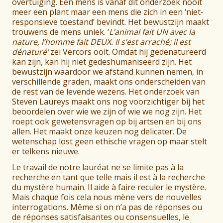
overtuiging. Een mens is vanaf dit onderzoek nooit
meer een plant maar een mens die zich in een ‘niet-
responsieve toestand’ bevindt. Het bewustzijn maakt
trouwens de mens uniek. ‘
L’animal fait UN avec la
nature, l’homme fait DEUX.
Il s’est arraché; il est
dénaturé’
zei Vercors ooit. Omdat hij gedenatureerd
kan zijn, kan hij niet gedeshumaniseerd zijn. Het
bewustzijn waardoor we afstand kunnen nemen, in
verschillende graden, maakt ons onderscheiden van
de rest van de levende wezens. Het onderzoek van
Steven Laureys maakt ons nog voorzichtiger bij het
beoordelen over wie we zijn of wie we nog zijn. Het
roept ook gewetensvragen op bij artsen en bij ons
allen. Het maakt onze keuzen nog delicater. De
wetenschap lost geen ethische vragen op maar stelt
er telkens nieuwe.
Le travail de notre lauréat ne se limite pas à la
recherche en tant que telle mais il est à la recherche
du mystère humain. Il aide à faire reculer le mystère.
Mais chaque fois cela nous mène vers de nouvelles
interrogations. Même si on n’a pas de réponses ou
de réponses satisfaisantes ou consensuelles, le