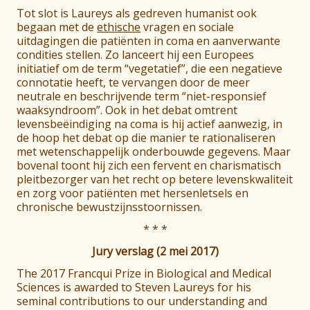
Tot slot is Laureys als gedreven humanist ook
begaan met de
ethische
vragen en sociale
uitdagingen die patiënten in coma en aanverwante
condities stellen. Zo lanceert hij een Europees
initiatief om de term “vegetatief”, die een negatieve
connotatie heeft, te vervangen door de meer
neutrale en beschrijvende term “niet-responsief
waaksyndroom”. Ook in het debat omtrent
levensbeëindiging na coma is hij actief aanwezig, in
de hoop het debat op die manier te rationaliseren
met wetenschappelijk onderbouwde gegevens. Maar
bovenal toont hij zich een fervent en charismatisch
pleitbezorger van het recht op betere levenskwaliteit
en zorg voor patiënten met hersenletsels en
chronische bewustzijnsstoornissen.
* * *
Jury verslag (2 mei 2017)
The 2017 Francqui Prize in Biological and Medical
Sciences is awarded to Steven Laureys for his
seminal contributions to our understanding and