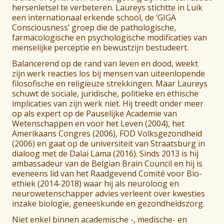
hersenletsel te verbeteren. Laureys stichtte in Luik
een internationaal erkende school, de ‘GIGA
Consciousness’ groep die de pathologische,
farmacologische en psychologische modificaties van
menselijke perceptie en bewustzijn bestudeert.
Balancerend op de rand van leven en dood, weekt
zijn werk reacties los bij mensen van uiteenlopende
filosofische en religieuze strekkingen. Maar Laureys
schuwt de sociale, juridische, politieke en ethische
implicaties van zijn werk niet. Hij treedt onder meer
op als expert op de Pauselijke Academie van
Wetenschappen en voor het Leven (2004), het
Amerikaans Congres (2006), FOD Volksgezondheid
(2006) en gaat op de universiteit van Straatsburg in
dialoog met de Dalai Lama (2016). Sinds 2013 is hij
ambassadeur van de Belgian Brain Council en hij is
eveneens lid van het Raadgevend Comité voor Bio-
ethiek (2014-2018) waar hij als neuroloog en
neurowetenschapper advies verleent over kwesties
inzake biologie, geneeskunde en gezondheidszorg.
Niet enkel binnen academische -, medische- en