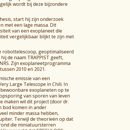
gelijk wordt bij deze bijzondere
esis, start hij zijn onderzoek
ten met een lage massa. Dit
iteit van een exoplaneet die
eit vergelijkbaar blijkt te zijn met
ne robottelescoop, geoptimaliseerd
t hij de naam TRAPPIST geeft,
et FNRS. Zijn exoplaneetprogramma
 tussen 2010 en 2021.
rmische emissie van een
ry Large Telescope in Chili. In
jk bewoonbare exoplaneten op te
 opsporing van sporen van leven
 maken wil dit project (door dr.
an bod komen in ander
 veel minder massa hebben,
upiter. Terwijl de theorieën op dat
rond die miniatuursterren