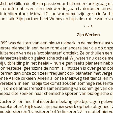
Michaël Gillon deelt zijn passie voor het onderzoek graag m
via conferenties en zijn medewerking aan tv-documentaires. 
fictionliteratuur. Michaël Gillon woont met zijn gezin in Ant
van Luik. Zijn partner heet Wendy en hij is de trotse vader 
* * *
Zijn Werken
1995 was de start van een nieuw tijdperk in de moderne ast
eerste planeet in een baan rond een andere ster die op onze 
duizenden van deze ‘exoplaneten’ ontdekt. Ze onthullen een 
planeetstelsels op galactische schaal. Wij weten nu dat de m
bij uitbreiding in het heelal – hun eigen reeks planeten heb
zonnestelsel geenszins de norm is. Intussen is overigens o
sterren dan onze zon zeer frequent ook planeten met vergel
onze Aarde cirkelen. Alleen al onze Melkweg telt tientallen
werelden. In een nabije toekomst zouden sommige reuzentel
zijn om de atmosferische samenstelling van sommige van de
bepaald te zoeken naar chemische sporen van biologische 
Doctor Gillon heeft al meerdere belangrijke bijdragen geleve
exoplaneten’. Hij focust zijn pionierswerk op het subgeheel
moedersterren ‘transiteren’ of ‘eclipseren’. Zijn motief hiervo