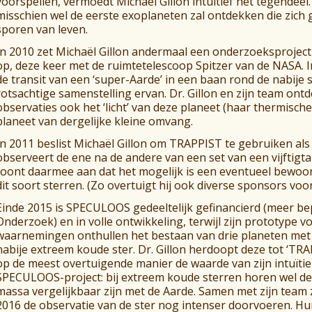
voorspellen, vermoedt Michaël Gillon intuïtief het tegendee
misschien wel de eerste exoplaneten zal ontdekken die zich
sporen van leven.
In 2010 zet Michaël Gillon andermaal een onderzoeksproject
op, deze keer met de ruimtetelescoop Spitzer van de NASA. I
de transit van een ‘super-Aarde’ in een baan rond de nabije 
rotsachtige samenstelling ervan. Dr. Gillon en zijn team ont
observaties ook het ‘licht’ van deze planeet (haar thermisch
planeet van dergelijke kleine omvang.
In 2011 beslist Michaël Gillon om TRAPPIST te gebruiken al
observeert de ene na de andere van een set van een vijftigt
toont daarmee aan dat het mogelijk is een eventueel bewoo
dit soort sterren. (Zo overtuigt hij ook diverse sponsors vo
Einde 2015 is SPECULOOS gedeeltelijk gefinancierd (meer b
Onderzoek) en in volle ontwikkeling, terwijl zijn prototype v
waarnemingen onthullen het bestaan van drie planeten met
nabije extreem koude ster. Dr. Gillon herdoopt deze tot ‘TR
op de meest overtuigende manier de waarde van zijn intuïtie
SPECULOOS-project: bij extreem koude sterren horen wel deg
massa vergelijkbaar zijn met de Aarde. Samen met zijn team z
2016 de observatie van de ster nog intenser doorvoeren. 