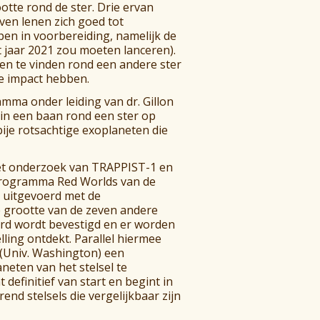
tte rond de ster. Drie ervan
ven lenen zich goed tot
en in voorbereiding, namelijk de
 jaar 2021 zou moeten lanceren).
ven te vinden rond een andere ster
e impact hebben.
amma onder leiding van dr. Gillon
in een baan rond een ster op
bije rotsachtige exoplaneten die
het onderzoek van TRAPPIST-1 en
eprogramma Red Worlds van de
 uitgevoerd met de
e grootte van de zeven andere
ard wordt bevestigd en er worden
ing ontdekt. Parallel hiermee
 (Univ. Washington) een
aneten van het stelsel te
efinitief van start en begint in
nd stelsels die vergelijkbaar zijn