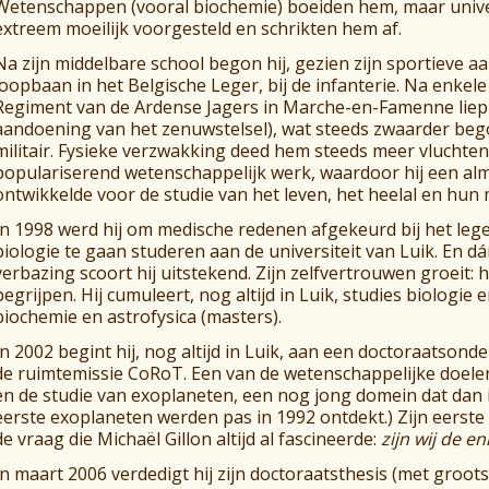
Wetenschappen (vooral biochemie) boeiden hem, maar unive
extreem moeilijk voorgesteld en schrikten hem af.
Na zijn middelbare school begon hij, gezien zijn sportieve aar
loopbaan in het Belgische Leger, bij de infanterie. Na enkele 
Regiment van de Ardense Jagers in Marche-en-Famenne liep h
aandoening van het zenuwstelsel), wat steeds zwaarder begon
militair. Fysieke verzwakking deed hem steeds meer vluchten 
populariserend wetenschappelijk werk, waardoor hij een al
ontwikkelde voor de studie van het leven, het heelal en hun 
In 1998 werd hij om medische redenen afgekeurd bij het lege
biologie te gaan studeren aan de universiteit van Luik. En dá
verbazing scoort hij uitstekend. Zijn zelfvertrouwen groeit: h
begrijpen. Hij cumuleert, nog altijd in Luik, studies biologie 
biochemie en astrofysica (masters).
In 2002 begint hij, nog altijd in Luik, aan een doctoraatsonde
de ruimtemissie CoRoT. Een van de wetenschappelijke doelen
en de studie van exoplaneten, een nog jong domein dat dan i
eerste exoplaneten werden pas in 1992 ontdekt.) Zijn eerste ac
de vraag die Michaël Gillon altijd al fascineerde:
zijn wij de en
In maart 2006 verdedigt hij zijn doctoraatsthesis (met groots