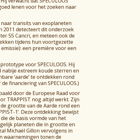
l. Hij verwacht dat SPECULOOS
 goed lenen voor het zoeken naar
 naar transits van exoplaneten
n 2011 detecteert dit onderzoek
ster 55 Cancri, en meteen ook de
dekken tijdens hun voortgezette
e emissie): een première voor een
s prototype voor SPECULOOS. Hij
al nabije extreem koude sterren en
nbare ‘aarde’ te ontdekken rond
or de financiering van SPECULOOS.)
epaald door de Europese Raad voor
oor TRAPPIST nog altijd werkt. Zijn
 de grootte van de Aarde rond een
APPIST-1’. Deze ontdekking bewijst
 die de basis vormde van het
elijk planeten die in grootte en
al Michaël Gillon vervolgens in
Hun waarnemingen tonen de