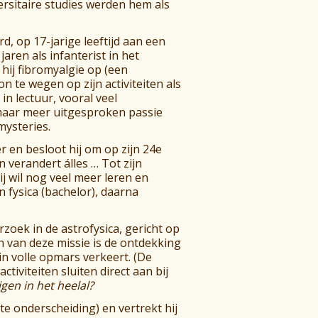
rsitaire studies werden hem als
d, op 17-jarige leeftijd aan een
jaren als infanterist in het
ij fibromyalgie op (een
 te wegen op zijn activiteiten als
in lectuur, vooral veel
maar meer uitgesproken passie
mysteries.
r en besloot hij om op zijn 24e
n verandert álles … Tot zijn
ij wil nog veel meer leren en
en fysica (bachelor), daarna
rzoek in de astrofysica, gericht op
 van deze missie is de ontdekking
n volle opmars verkeert. (De
tiviteiten sluiten direct aan bij
igen in het heelal?
te onderscheiding) en vertrekt hij