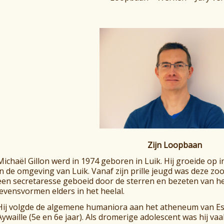
Zijn Loopbaan
Michaël Gillon werd in 1974 geboren in Luik. Hij groeide op
in de omgeving van Luik. Vanaf zijn prille jeugd was deze 
een secretaresse geboeid door de sterren en bezeten van h
levensvormen elders in het heelal.
Hij volgde de algemene humaniora aan het atheneum van Esne
Aywaille (5e en 6e jaar). Als dromerige adolescent was hij vaa