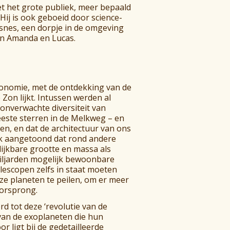
et het grote publiek, meer bepaald
Hij is ook geboeid door science-
hisnes, een dorpje in de omgeving
van Amanda en Lucas.
ronomie, met de ontdekking van de
Zon lijkt. Intussen werden al
onverwachte diversiteit van
eeste sterren in de Melkweg – en
ben, en dat de architectuur van ons
ok aangetoond dat rond andere
ijkbare grootte en massa als
 miljarden mogelijk bewoonbare
escopen zelfs in staat moeten
ze planeten te peilen, om er meer
oorsprong.
rd tot deze ‘revolutie van de
 van de exoplaneten die hun
or ligt bij de gedetailleerde