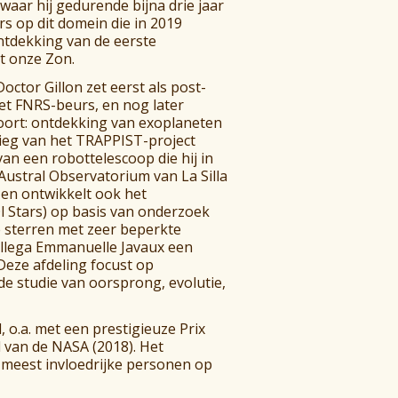
aar hij gedurende bijna drie jaar
rs op dit domein die in 2019
tdekking van de eerste
et onze Zon.
Doctor Gillon zet eerst als post-
met FNRS-beurs, en nog later
voort: ontdekking van exoplaneten
wieg van het TRAPPIST-project
an een robottelescoop die hij in
Austral Observatorium van La Silla
t en ontwikkelt ook het
l Stars) op basis van onderzoek
e sterren met zeer beperkte
collega Emmanuelle Javaux een
Deze afdeling focust op
de studie van oorsprong, evolutie,
, o.a. met een prestigieuze Prix
l van de NASA (2018). Het
meest invloedrijke personen op