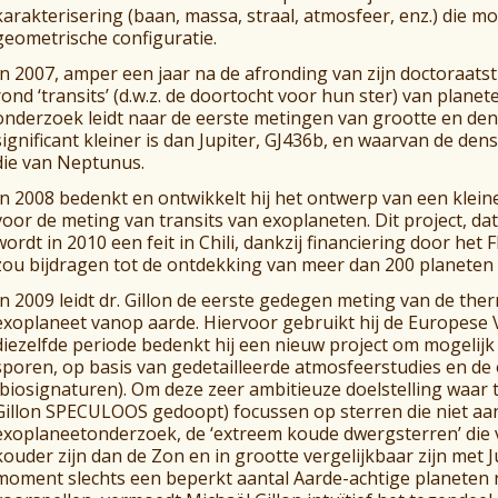
karakterisering (baan, massa, straal, atmosfeer, enz.) die mo
geometrische configuratie.
In 2007, amper een jaar na de afronding van zijn doctoraatsth
rond ‘transits’ (d.w.z. de doortocht voor hun ster) van plane
onderzoek leidt naar de eerste metingen van grootte en dens
significant kleiner is dan Jupiter, GJ436b, en waarvan de densit
die van Neptunus.
In 2008 bedenkt en ontwikkelt hij het ontwerp van een klei
voor de meting van transits van exoplaneten. Dit project, da
wordt in 2010 een feit in Chili, dankzij financiering door h
zou bijdragen tot de ontdekking van meer dan 200 planeten
In 2009 leidt dr. Gillon de eerste gedegen meting van de the
exoplaneet vanop aarde. Hiervoor gebruikt hij de Europese Ve
diezelfde periode bedenkt hij een nieuw project om mogeli
sporen, op basis van gedetailleerde atmosfeerstudies en de
(biosignaturen). Om deze zeer ambitieuze doelstelling waar te
Gillon SPECULOOS gedoopt) focussen op sterren die niet a
exoplaneetonderzoek, de ‘extreem koude dwergsterren’ die
kouder zijn dan de Zon en in grootte vergelijkbaar zijn met J
moment slechts een beperkt aantal Aarde-achtige planeten 