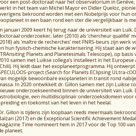
voor een post-doctoraat naar het observatorium in Genève, w
werkt in het team van Michel Mayor en Didier Queloz, pionie
overigens bekroond worden met een Nobelprijs voor hun on
exoplaneet in een baan rond een ster die vergelijkbaar is m
In januari 2009 keert hij terug naar de universiteit van Luik. 
doctoraal onderzoeker, later (2010) als ‘chercheur qualifié’ 
(2018) als ‘maître de recherches’ met FNRS-beurs zijn werk 
en hun fysisch-chemische karakterisering. Hij staat aan de 
(TRAnsiting Planets and Planetesimals Telescope), op basis v
2010 samen met Luikse collega’s installeert in het Europese 
(Chili). Hij leidt daar het exoplaneetprogramma. Hij ontwerp
SPECULOOS-project (Search for Planets EClipsing ULtra-cOO
van mogelijk bewoonbare exoplaneten in transit rond nabij
massa. In 2020 ontwikkelt dr. Gillon samen met zijn Luikse 
nieuwe onderzoekseenheid binnen de universiteit van Luik. 
astrobiologie, een multidisciplinair onderzoeksdomein voor 
spreiding en toekomst van het leven in het heelal.
Dr. Gillon is tijdens zijn loopbaan reeds meermaals bekroond
Balzan (2017) en de Exceptional Scientific Achievement Meda
magazine Time nomineert hem in 2017 voor de Top 100 van 
de planeet.