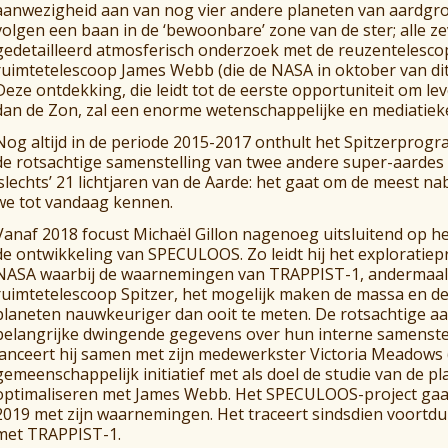
aanwezigheid aan van nog vier andere planeten van aardgroo
volgen een baan in de ‘bewoonbare’ zone van de ster; alle ze
gedetailleerd atmosferisch onderzoek met de reuzentelescop
ruimtetelescoop James Webb (die de NASA in oktober van dit
Deze ontdekking, die leidt tot de eerste opportuniteit om le
dan de Zon, zal een enorme wetenschappelijke en mediatiek
Nog altijd in de periode 2015-2017 onthult het Spitzerprogr
de rotsachtige samenstelling van twee andere super-aardes 
‘slechts’ 21 lichtjaren van de Aarde: het gaat om de meest na
we tot vandaag kennen.
Vanaf 2018 focust Michaël Gillon nagenoeg uitsluitend op 
de ontwikkeling van SPECULOOS. Zo leidt hij het explorati
NASA waarbij de waarnemingen van TRAPPIST-1, andermaal
ruimtetelescoop Spitzer, het mogelijk maken de massa en d
planeten nauwkeuriger dan ooit te meten. De rotsachtige a
belangrijke dwingende gegevens over hun interne samenstell
lanceert hij samen met zijn medewerkster Victoria Meadows
gemeenschappelijk initiatief met als doel de studie van de pl
optimaliseren met James Webb. Het SPECULOOS-project gaat d
2019 met zijn waarnemingen. Het traceert sindsdien voortdure
met TRAPPIST-1.