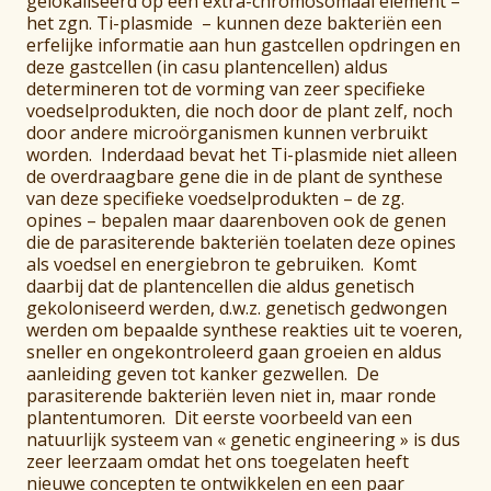
gelokaliseerd op een extra-chromosomaal element –
het zgn. Ti-plasmide – kunnen deze bakteriën een
erfelijke informatie aan hun gastcellen opdringen en
deze gastcellen (in casu plantencellen) aldus
determineren tot de vorming van zeer specifieke
voedselprodukten, die noch door de plant zelf, noch
door andere microörganismen kunnen verbruikt
worden. Inderdaad bevat het Ti-plasmide niet alleen
de overdraagbare gene die in de plant de synthese
van deze specifieke voedselprodukten – de zg.
opines – bepalen maar daarenboven ook de genen
die de parasiterende bakteriën toelaten deze opines
als voedsel en energiebron te gebruiken. Komt
daarbij dat de plantencellen die aldus genetisch
gekoloniseerd werden, d.w.z. genetisch gedwongen
werden om bepaalde synthese reakties uit te voeren,
sneller en ongekontroleerd gaan groeien en aldus
aanleiding geven tot kanker gezwellen. De
parasiterende bakteriën leven niet in, maar ronde
plantentumoren. Dit eerste voorbeeld van een
natuurlijk systeem van « genetic engineering » is dus
zeer leerzaam omdat het ons toegelaten heeft
nieuwe concepten te ontwikkelen en een paar