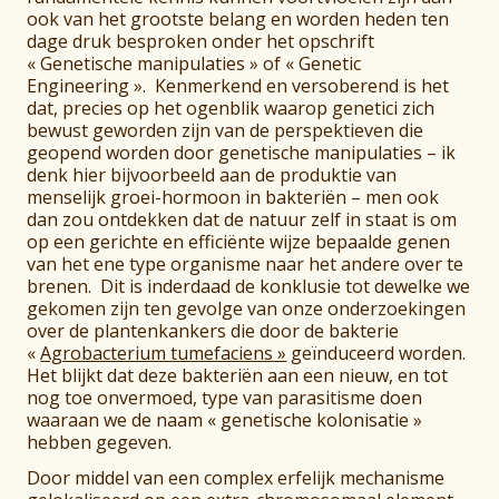
ook van het grootste belang en worden heden ten
dage druk besproken onder het opschrift
« Genetische manipulaties » of « Genetic
Engineering ». Kenmerkend en versoberend is het
dat, precies op het ogenblik waarop genetici zich
bewust geworden zijn van de perspektieven die
geopend worden door genetische manipulaties – ik
denk hier bijvoorbeeld aan de produktie van
menselijk groei-hormoon in bakteriën – men ook
dan zou ontdekken dat de natuur zelf in staat is om
op een gerichte en efficiënte wijze bepaalde genen
van het ene type organisme naar het andere over te
brenen. Dit is inderdaad de konklusie tot dewelke we
gekomen zijn ten gevolge van onze onderzoekingen
over de plantenkankers die door de bakterie
«
Agrobacterium tumefaciens »
geïnduceerd worden.
Het blijkt dat deze bakteriën aan een nieuw, en tot
nog toe onvermoed, type van parasitisme doen
waaraan we de naam « genetische kolonisatie »
hebben gegeven.
Door middel van een complex erfelijk mechanisme