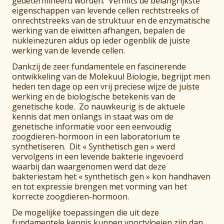
gedetermineerd worden. Vermits de belangrijkste
eigenschappen van levende cellen rechtstreeks of
onrechtstreeks van de struktuur en de enzymatische
werking van de eiwitten afhangen, bepalen de
nukleïnezuren aldus op ieder ogenblik de juiste
werking van de levende cellen.
Dankzij de zeer fundamentele en fascinerende
ontwikkeling van de Molekuul Biologie, begrijpt men
heden ten dage op een vrij preciese wijze de juiste
werking en de biologische betekenis van de
genetische kode. Zo nauwkeurig is de aktuele
kennis dat men onlangs in staat was om de
genetische informatie voor een eenvoudig
zoogdieren-hormoon in een laboratorium te
synthetiseren. Dit « Synthetisch gen » werd
vervolgens in een levende bakterie ingevoerd
waarbij dan waargenomen werd dat deze
bakteriestam het « synthetisch gen » kon handhaven
en tot expressie brengen met vorming van het
korrecte zoogdieren-hormoon.
De mogelijke toepassingen die uit deze
fundamentele kennis kunnen voortvloeien zijn dan