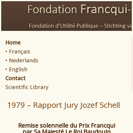
Home
• Français
• Nederlands
• English
Contact
Scientific Library
1979 – Rapport Jury Jozef Schell
R
emise solennelle du Prix Francqui
par Sa Majesté Le Roi Baudouin