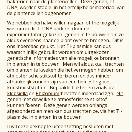
bakteriën naar de plantencellen. Deze genen, of T-
DNA, worden stabiel in het erfelijkheidsmateriaal van
de plantencellen opgenomen.
We hebben derhalve willen nagaan of the mogelijk
was om in dit T-DNA andere -door de
experimentator gekozen- genen in te bouwen om ze
aldus eveneens naar de plant over te brengen. Dit is
ons inderdaad gelukt. Het Ti-plasmide kan dus
waarschijnlijk gebruikt worden om uitgekozen
genetische informaties van alle mogelijke bronnen,
in planten in te bouwen. Men wil aldus, o.a., trachten
om planten te kweken die het vermogen hebben om
atmosferische stikstof te fixeren en dus minder
afhankelijk zouden zijn van een bemesting met
kunstmeststoffen. Bepaalde bakteriën (zoals bv.
klebsiella
en
Rhizobium)
bevatten inderdaad zgn.
Nif
genen met dewelke ze atmosferische stikstof
kunnen fixeren. Deze genen werden onlangs
afgezonderd en men kan dus trachten ze, via het Ti-
plasmide, in planten in te bouwen.
Il wil deze beknopte uiteenzetting besluiten met